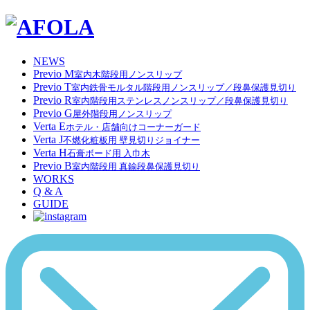
NEWS
Previo M
室内木階段用ノンスリップ
Previo T
室内鉄骨モルタル階段用ノンスリップ／段鼻保護見切り
Previo R
室内階段用ステンレスノンスリップ／段鼻保護見切り
Previo G
屋外階段用ノンスリップ
Verta E
ホテル・店舗向けコーナーガード
Verta J
不燃化粧板用 壁見切りジョイナー
Verta H
石膏ボード用 入巾木
Previo B
室内階段用 真鍮段鼻保護見切り
WORKS
Q & A
GUIDE