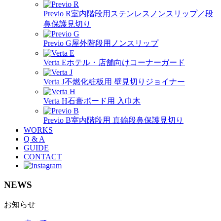
Previo R
室内階段用ステンレスノンスリップ／段
鼻保護見切り
Previo G
屋外階段用ノンスリップ
Verta E
ホテル・店舗向けコーナーガード
Verta J
不燃化粧板用 壁見切りジョイナー
Verta H
石膏ボード用 入巾木
Previo B
室内階段用 真鍮段鼻保護見切り
WORKS
Q & A
GUIDE
CONTACT
NEWS
お知らせ