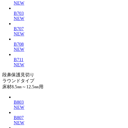
NEW
B703
NEW
B707
NEW
B708
NEW
B711
NEW
段鼻保護見切り
ラウンドタイプ
床材8.5㎜～12.5㎜用
B803
NEW
B807
NEW