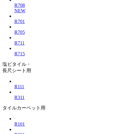
R708
NEW
R701
R705
R711
R715
塩ビタイル・
⻑尺シート⽤
R111
R311
タイルカーペット用
R101