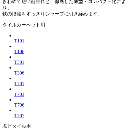
きわめて短い前垂れと、徹底した薄型・コンパクト化によ
り、
鉄の階段をすっきりシャープに引き締めます。
タイルカーペット用
T101
T106
T301
T306
T701
T703
T706
T707
塩ビタイル用