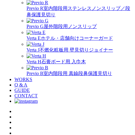
Previo R
室内階段用ステンレスノンスリップ／段
鼻保護見切り
Previo G
屋外階段用ノンスリップ
Verta E
ホテル・店舗向けコーナーガード
Verta J
不燃化粧板用 壁見切りジョイナー
Verta H
石膏ボード用 入巾木
Previo B
室内階段用 真鍮段鼻保護見切り
WORKS
Q & A
GUIDE
CONTACT