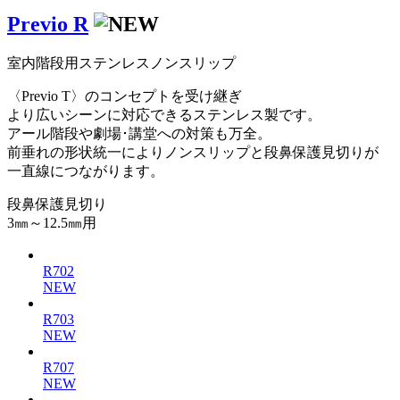
Previo R
室内階段用ステンレスノンスリップ
〈Previo T〉のコンセプトを受け継ぎ
より広いシーンに対応できるステンレス製です。
アール階段や劇場･講堂への対策も万全。
前垂れの形状統一によりノンスリップと段鼻保護見切りが
一直線につながります。
段鼻保護見切り
3㎜～12.5㎜用
R702
NEW
R703
NEW
R707
NEW