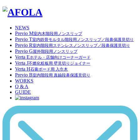
NEWS
Previo M
室内木階段用ノンスリップ
Previo T
室内鉄骨モルタル階段用ノンスリップ／段鼻保護見切り
Previo R
室内階段用ステンレスノンスリップ／段鼻保護見切り
Previo G
屋外階段用ノンスリップ
Verta E
ホテル・店舗向けコーナーガード
Verta J
不燃化粧板用 壁見切りジョイナー
Verta H
石膏ボード用 入巾木
Previo B
室内階段用 真鍮段鼻保護見切り
WORKS
Q & A
GUIDE