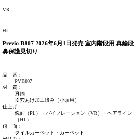
VR
HL
Previo B807
2026年6月1日発売
室内階段用 真鍮段
鼻保護見切り
品 番
：
PVB807
材 質
：
真鍮
※穴あけ加工済み（小頭用）
仕上げ
：
鏡面（PL）・バイブレーション（VR）・ヘアライン
（HL）
踏 面
：
タイルカーペット・カーペット