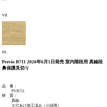
VR
HL
Previo B711
2026年6月1日発売
室内階段用 真鍮段
鼻保護見切り
品 番
：
PVB711
材 質
：
真鍮
※穴あけ加工済み（小頭用）