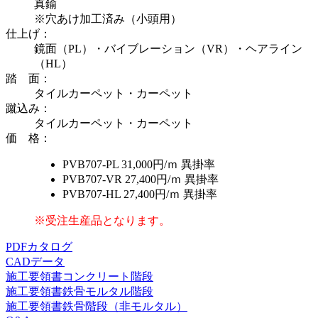
真鍮
※穴あけ加工済み（小頭用）
仕上げ
：
鏡面（PL）・バイブレーション（VR）・ヘアライン
（HL）
踏 面
：
タイルカーペット・カーペット
蹴込み
：
タイルカーペット・カーペット
価 格
：
PVB707-PL
31,000円/ｍ
異掛率
PVB707-VR
27,400円/ｍ
異掛率
PVB707-HL
27,400円/ｍ
異掛率
※受注生産品となります。
PDFカタログ
CADデータ
施工要領書
コンクリート階段
施工要領書
鉄骨モルタル階段
施工要領書
鉄骨階段（非モルタル）