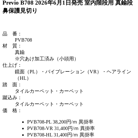
Previo B708
2026年6月1日発売
室内階段用 真鍮段
鼻保護見切り
品 番
：
PVB708
材 質
：
真鍮
※穴あけ加工済み（小頭用）
仕上げ
：
鏡面（PL）・バイブレーション（VR）・ヘアライン
（HL）
踏 面
：
タイルカーペット・カーペット
蹴込み
：
タイルカーペット・カーペット
価 格
：
PVB708-PL
38,200円/ｍ
異掛率
PVB708-VR
31,400円/ｍ
異掛率
PVB708-HL
31,400円/ｍ
異掛率