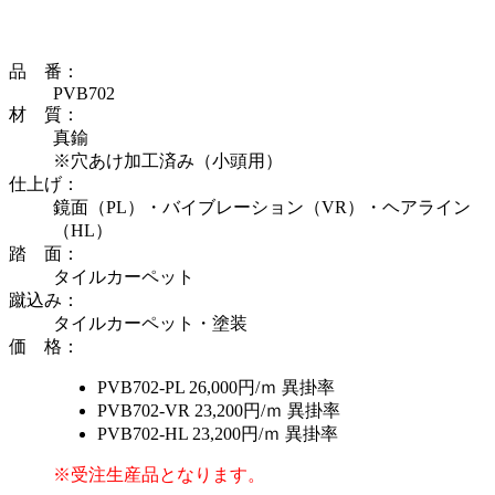
品 番
：
PVB702
材 質
：
真鍮
※穴あけ加工済み（小頭用）
仕上げ
：
鏡面（PL）・バイブレーション（VR）・ヘアライン
（HL）
踏 面
：
タイルカーペット
蹴込み
：
タイルカーペット・塗装
価 格
：
PVB702-PL
26,000円/ｍ
異掛率
PVB702-VR
23,200円/ｍ
異掛率
PVB702-HL
23,200円/ｍ
異掛率
※受注生産品となります。