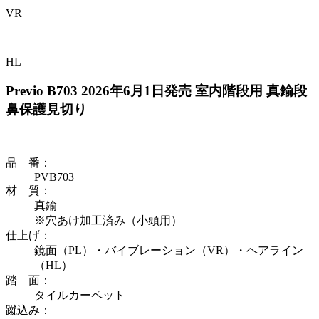
VR
HL
Previo B703
2026年6月1日発売
室内階段用 真鍮段
鼻保護見切り
品 番
：
PVB703
材 質
：
真鍮
※穴あけ加工済み（小頭用）
仕上げ
：
鏡面（PL）・バイブレーション（VR）・ヘアライン
（HL）
踏 面
：
タイルカーペット
蹴込み
：