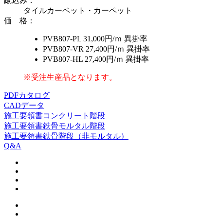
蹴込み
：
タイルカーペット・カーペット
価 格
：
PVB807-PL
31,000円/ｍ
異掛率
PVB807-VR
27,400円/ｍ
異掛率
PVB807-HL
27,400円/ｍ
異掛率
※受注生産品となります。
PDFカタログ
CADデータ
施工要領書
コンクリート階段
施工要領書
鉄骨モルタル階段
施工要領書
鉄骨階段（非モルタル）
Q&A