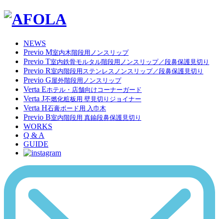
NEWS
Previo M
室内木階段用ノンスリップ
Previo T
室内鉄骨モルタル階段用ノンスリップ／段鼻保護見切り
Previo R
室内階段用ステンレスノンスリップ／段鼻保護見切り
Previo G
屋外階段用ノンスリップ
Verta E
ホテル・店舗向けコーナーガード
Verta J
不燃化粧板用 壁見切りジョイナー
Verta H
石膏ボード用 入巾木
Previo B
室内階段用 真鍮段鼻保護見切り
WORKS
Q & A
GUIDE