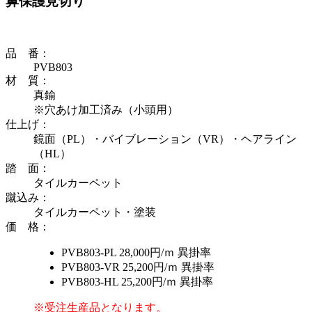
鼻保護見切り
品 番
：
PVB803
材 質
：
真鍮
※穴あけ加工済み（小頭用）
仕上げ
：
鏡面（PL）・バイブレーション（VR）・ヘアライン
（HL）
踏 面
：
タイルカーペット
蹴込み
：
タイルカーペット・塗装
価 格
：
PVB803-PL
28,000円/ｍ
異掛率
PVB803-VR
25,200円/ｍ
異掛率
PVB803-HL
25,200円/ｍ
異掛率
※受注生産品となります。