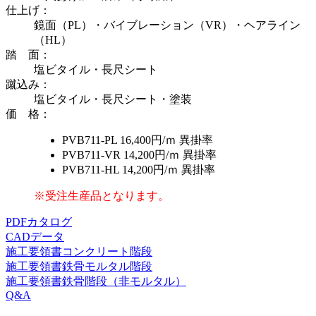
仕上げ
：
鏡面（PL）・バイブレーション（VR）・ヘアライン
（HL）
踏 面
：
塩ビタイル・長尺シート
蹴込み
：
塩ビタイル・長尺シート・塗装
価 格
：
PVB711-PL
16,400円/ｍ
異掛率
PVB711-VR
14,200円/ｍ
異掛率
PVB711-HL
14,200円/ｍ
異掛率
※受注生産品となります。
PDFカタログ
CADデータ
施工要領書
コンクリート階段
施工要領書
鉄骨モルタル階段
施工要領書
鉄骨階段（非モルタル）
Q&A