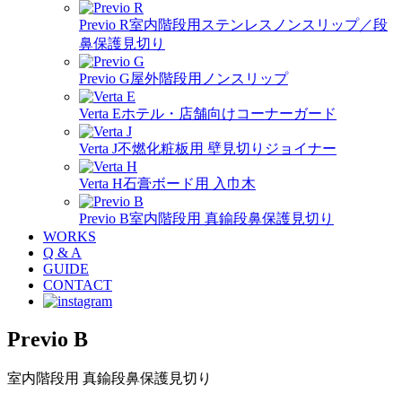
Previo R
室内階段用ステンレスノンスリップ／段
鼻保護見切り
Previo G
屋外階段用ノンスリップ
Verta E
ホテル・店舗向けコーナーガード
Verta J
不燃化粧板用 壁見切りジョイナー
Verta H
石膏ボード用 入巾木
Previo B
室内階段用 真鍮段鼻保護見切り
WORKS
Q & A
GUIDE
CONTACT
Previo B
室内階段用 真鍮段鼻保護見切り