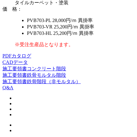
タイルカーペット・塗装
価 格
：
PVB703-PL
28,000円/ｍ
異掛率
PVB703-VR
25,200円/ｍ
異掛率
PVB703-HL
25,200円/ｍ
異掛率
※受注生産品となります。
PDFカタログ
CADデータ
施工要領書
コンクリート階段
施工要領書
鉄骨モルタル階段
施工要領書
鉄骨階段（非モルタル）
Q&A