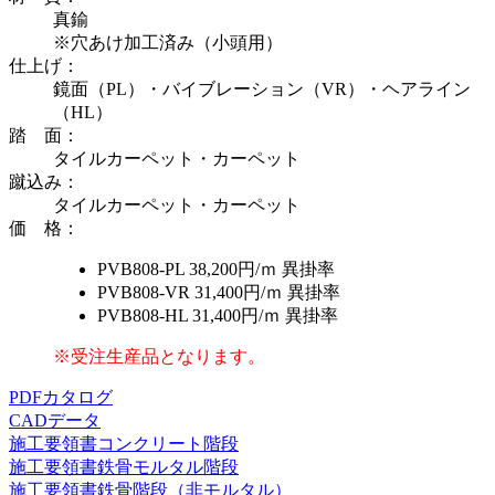
真鍮
※穴あけ加工済み（小頭用）
仕上げ
：
鏡面（PL）・バイブレーション（VR）・ヘアライン
（HL）
踏 面
：
タイルカーペット・カーペット
蹴込み
：
タイルカーペット・カーペット
価 格
：
PVB808-PL
38,200円/ｍ
異掛率
PVB808-VR
31,400円/ｍ
異掛率
PVB808-HL
31,400円/ｍ
異掛率
※受注生産品となります。
PDFカタログ
CADデータ
施工要領書
コンクリート階段
施工要領書
鉄骨モルタル階段
施工要領書
鉄骨階段（非モルタル）