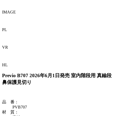
IMAGE
PL
VR
HL
Previo B707
2026年6月1日発売
室内階段用 真鍮段
鼻保護見切り
品 番
：
PVB707
材 質
：